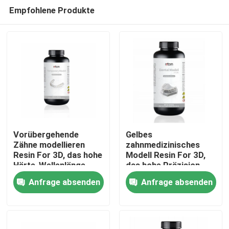
Empfohlene Produkte
Vorübergehende
Gelbes
Zähne modellieren
zahnmedizinisches
Resin For 3D, das hohe
Modell Resin For 3D,
Nach Hause
Härte-Wellenlänge
das hohe Präzision
405nm druckt
Resina Biocompatible
Anfrage absenden
Anfrage absenden
druckt
Über uns
Kontakte