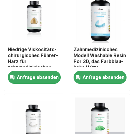
Produkte
Drucker Laser-Metall3d
Niedrige Viskositäts-
Zahnmedizinisches
Zahnmedizinischer Drucker des Metall3d
chirurgisches Führer-
Modell Washable Resin
Harz für
For 3D, das Farbblau-
zahnmedizinischen
hohe Härte-
vorbildlichen Drucker
Wellenlänge 405nm
Drucker SLM 3D
Anfrage absenden
Anfrage absenden
3d
druckt
Drucker DLMS 3D
Drucker LCD 3D
Lichtempfindliches Harz