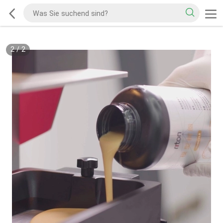
2
/
2