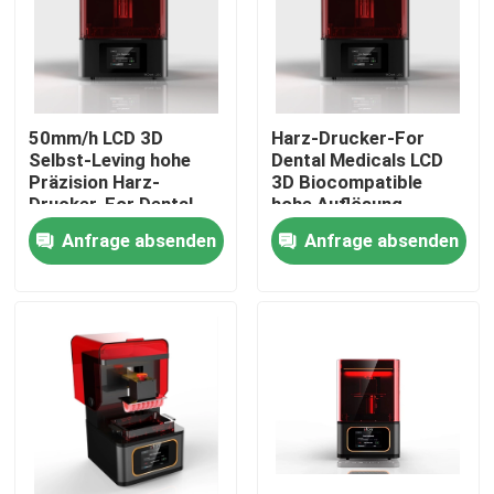
Fabrik Tour
Qualitätskontrolle
50mm/h LCD 3D
Harz-Drucker-For
Selbst-Leving hohe
Dental Medicals LCD
Präzision Harz-
3D Biocompatible
Kontakt
Drucker-For Dental
hohe Auflösung
Medicals
Anfrage absenden
Anfrage absenden
Nachrichten
Alle Fälle
Drucker Laser-Metall3d
Zahnmedizinischer Drucker des Metall3d