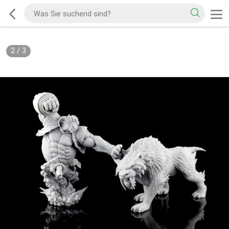
2
/
3