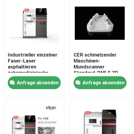
Industrieller einzelner
CER schmelzender
Faser-Laser
Maschinen-
asphaltieren
Mundscanner
zahnmedizinische
Standard-DMLS 3D
Titanium Cocr Lazer-
Gebiss-Lasers
Anfrage absenden
Anfrage absenden
Druckmaschine des
Drucker-Metal Ritons
Drucker-3d
Dual-200
Nach Hause
Über uns
Kontakte