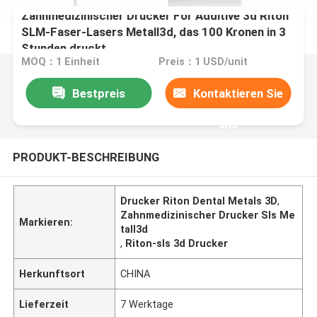
Zahnmedizinischer Drucker For Additive 3d Riton
SLM-Faser-Lasers Metall3d, das 100 Kronen in 3
Stunden druckt
MOQ：1 Einheit
Preis：1 USD/unit
Bestpreis
Kontaktieren Sie
uns
PRODUKT-BESCHREIBUNG
Drucker Riton Dental Metals 3D
,
Zahnmedizinischer Drucker Sls Me
Markieren:
tall3d
,
Riton-sls 3d Drucker
Herkunftsort
CHINA
Lieferzeit
7 Werktage