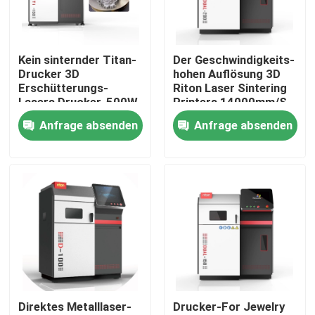
Produkte
Kein sinternder Titan-
Der Geschwindigkeits-
Drucker 3D
hohen Auflösung 3D
Drucker Laser-Metall3d
Erschütterungs-
Riton Laser Sintering
Lasers Drucker-500W
Printers 14000mm/S
schmelzende
Anfrage absenden
Anfrage absenden
Zahnmedizinischer Drucker des Metall3d
Maschine Druck
Drucker SLM 3D
Drucker DLMS 3D
Drucker LCD 3D
Direktes Metalllaser-
Drucker-For Jewelry
Lichtempfindliches Harz