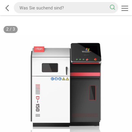
2
/
3