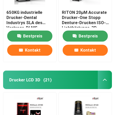
650KG industrielle
RITON 20μM Accurate
Drucker-Dental
Drucker-One Stopp
Industrys SLA des
Denture-Drucken ISO-
Vertrags-DLMS
Lichthärtungs-3D
3D Maschine
Bestpreis
Bestpreis
Kontakt
Kontakt
Drucker LCD 3D
(21)