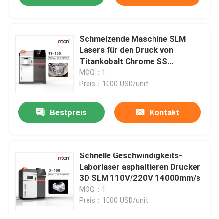
Schmelzende Maschine SLM
Lasers für den Druck von
Titankobalt Chrome SS
asphaltieren Drucker des Pulver-
MOQ：1
3d
Preis：1000 USD/unit
Bestpreis
Kontakt
Schnelle Geschwindigkeits-
Laborlaser asphaltieren Drucker
3D SLM 110V/220V 14000mm/s
MOQ：1
Preis：1000 USD/unit