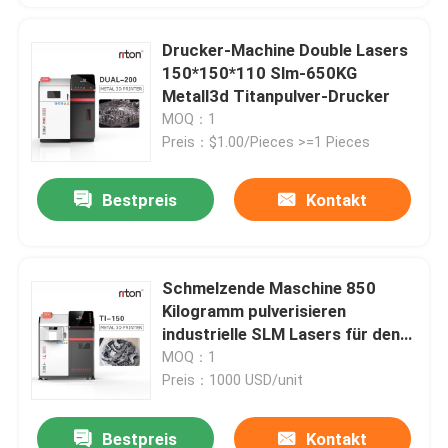
Drucker-Machine Double Lasers
150*150*110 Slm-650KG
Metall3d Titanpulver-Drucker
MOQ：1
Preis：$1.00/Pieces >=1 Pieces
Bestpreis
Kontakt
Schmelzende Maschine 850
Kilogramm pulverisieren
industrielle SLM Lasers für den
Druck des Titankobalt-Chrome-
MOQ：1
Edelstahl-Metalls Drucker 3d
Preis：1000 USD/unit
Bestpreis
Kontakt