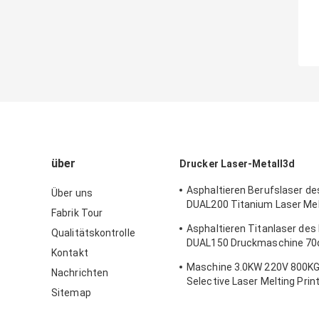
über
Drucker Laser-Metall3d
Asphaltieren Berufslaser de
Über uns
DUAL200 Titanium Laser Mel
Fabrik Tour
Maschine Dia.150mm*100m
Asphaltieren Titanlaser des 
Qualitätskontrolle
Drucker-3D
DUAL150 Druckmaschine 70
Kontakt
Chromium Alloys SLS des Dr
Maschine 3.0KW 220V 800K
Nachrichten
Selective Laser Melting Prin
Sitemap