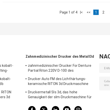
Page 1 of 4
|<
<<
1
2
NA
Zahnmedizinischer Drucker des Metall3d
s kobalt-
zahnmedizinischer Drucker For Denture
ting-
Partial Riton 220V D-100 des
m des
Labormetall3d
kobalt-
Drucker-Auto FM des Lichthärtungs-
db
keramische RITON 3d Druckmaschine
ucker-3D
zahnmedizinischen Metall3d Stumm-
G RITON
Druckermetall Sls 3d, das hohe
ters 3d
Genauigkeit der slm-Druckmaschine für
Zahnheilkunde schmilzt