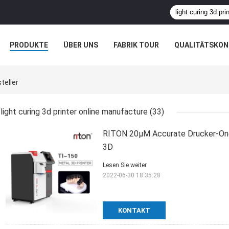
PRODUKTE
ÜBER UNS
FABRIK TOUR
QUALITÄTSKON
teller
light curing 3d printer online manufacture
(33)
RITON 20μM Accurate Drucker-One
3D
Lesen Sie weiter
2022-06-30 18:35:28
KONTAKT