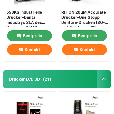
650KG industrielle
RITON 20μM Accurate
Drucker-Dental
Drucker-One Stopp
Industrys SLA des
Denture-Drucken ISO-
Vertrags-DLMS
Lichthärtungs-3D
3D Maschine
Bestpreis
Bestpreis
Kontakt
Kontakt
Drucker LCD 3D
(21)