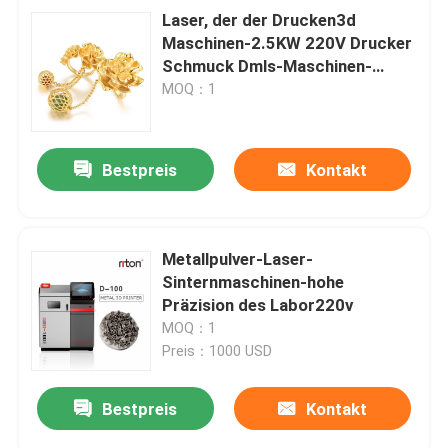
Laser, der der Drucken3d
Maschinen-2.5KW 220V Drucker
Schmuck Dmls-Maschinen-
Argon-des Gas-3d schmilzt
MOQ：1
Bestpreis
Kontakt
Metallpulver-Laser-
Sinternmaschinen-hohe
Präzision des Labor220v
MOQ：1
Preis：1000 USD
Bestpreis
Kontakt