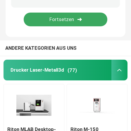
Drucker des Schmuck-3D
Drucker DLPs 3d
ANDERE KATEGORIEN AUS UNS
Harz-Drucker SLAs 3D
Laser-Sinternmaschine
Drucker Laser-Metall3d
(77)
Automobil-Drucker 3D
Titan-Drucker 3d
Digital CNC-Maschine
Riton MLAB Desktop-
Riton M-150