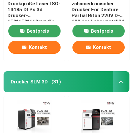
Druckgröße Laser ISO-
zahnmedizinischer
13485 DLPs 3d
Drucker For Denture
Drucker-
Partial Riton 220V D-
150*150*110mm für
100 des Labormetall3d
Zahnimplantat-Modelle
Bestpreis
Bestpreis
Kontakt
Kontakt
Drucker SLM 3D
(31)