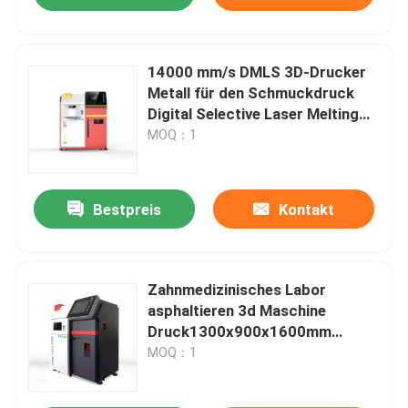
14000 mm/s DMLS 3D-Drucker
Metall für den Schmuckdruck
Digital Selective Laser Melting
Machine
MOQ：1
Bestpreis
Kontakt
Zahnmedizinisches Labor
asphaltieren 3d Maschine
Druck1300x900x1600mm
Lasers 3d des Drucker-500W
MOQ：1