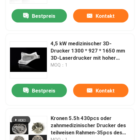
Bestpreis
Kontakt
Fabrik Tour
Qualitätskontrolle
4,5 kW medizinischer 3D-
Drucker 1300 * 927 * 1650 mm
Kontakt
3D-Laserdrucker mit hoher
Schmelzgeschwindigkeit
MOQ：1
Nachrichten
Bestpreis
Kontakt
Alle Fälle
Drucker Laser-Metall3d
Kronen 5.5h 430pcs oder
zahnmedizinischer Drucker des
teilweisen Rahmen-35pcs des
Zahnmedizinischer Drucker des Metall3d
Metall3d
MOQ：1