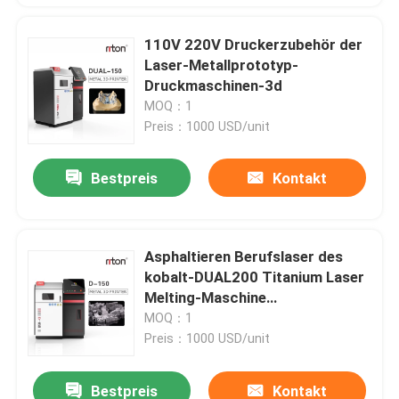
110V 220V Druckerzubehör der
Laser-Metallprototyp-
Druckmaschinen-3d
MOQ：1
Preis：1000 USD/unit
Bestpreis
Kontakt
Asphaltieren Berufslaser des
kobalt-DUAL200 Titanium Laser
Melting-Maschine
Dia.150mm*100mm des
MOQ：1
Drucker-3D
Preis：1000 USD/unit
Bestpreis
Kontakt