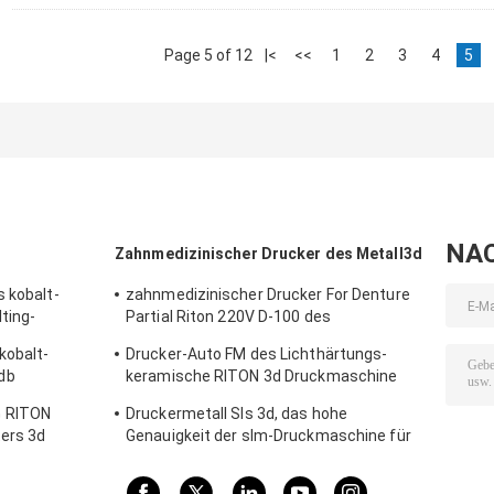
Page 5 of 12
|<
<<
1
2
3
4
5
NA
Zahnmedizinischer Drucker des Metall3d
s kobalt-
zahnmedizinischer Drucker For Denture
ting-
Partial Riton 220V D-100 des
m des
Labormetall3d
kobalt-
Drucker-Auto FM des Lichthärtungs-
db
keramische RITON 3d Druckmaschine
ucker-3D
zahnmedizinischen Metall3d Stumm-
G RITON
Druckermetall Sls 3d, das hohe
ters 3d
Genauigkeit der slm-Druckmaschine für
Zahnheilkunde schmilzt