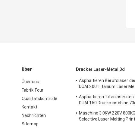
über
Drucker Laser-Metall3d
Asphaltieren Berufslaser de
Über uns
DUAL200 Titanium Laser Mel
Fabrik Tour
Maschine Dia.150mm*100m
Asphaltieren Titanlaser des 
Qualitätskontrolle
Drucker-3D
DUAL150 Druckmaschine 70
Kontakt
Chromium Alloys SLS des Dr
Maschine 3.0KW 220V 800K
Nachrichten
Selective Laser Melting Prin
Sitemap