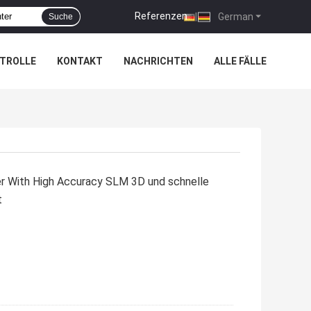
Referenzen
|
German
Suche
TROLLE
KONTAKT
NACHRICHTEN
ALLE FÄLLE
r With High Accuracy SLM 3D und schnelle
t