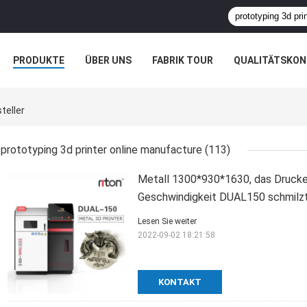
PRODUKTE
ÜBER UNS
FABRIK TOUR
QUALITÄTSKON
teller
prototyping 3d printer online manufacture
(113)
Metall 1300*930*1630, das Drucke
Geschwindigkeit DUAL150 schmilz
Lesen Sie weiter
2022-09-02 18:21:58
KONTAKT