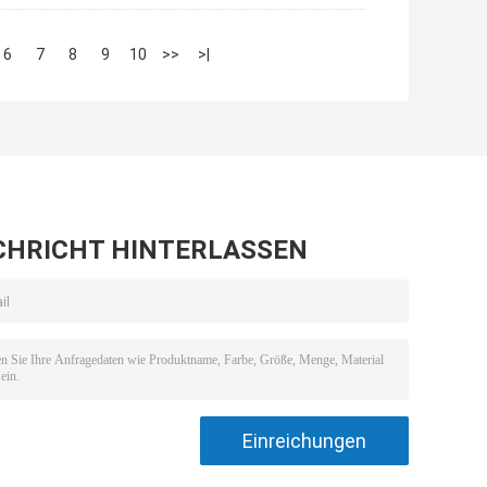
6
7
8
9
10
>>
>|
CHRICHT HINTERLASSEN