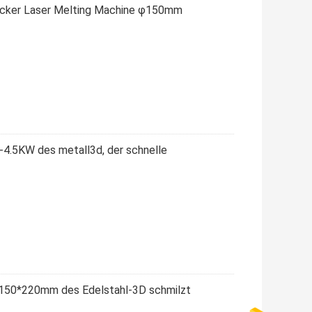
ucker Laser Melting Machine φ150mm
l-4.5KW des metall3d, der schnelle
W 150*220mm des Edelstahl-3D schmilzt