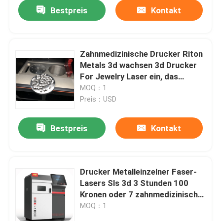
Bestpreis
Kontakt
Zahnmedizinische Drucker Riton
Metals 3d wachsen 3d Drucker
For Jewelry Laser ein, das
Dual150 sintert
MOQ：1
Preis：USD
Bestpreis
Kontakt
Startseite
Drucker Metalleinzelner Faser-
Lasers Sls 3d 3 Stunden 100
Produkte
Kronen oder 7 zahnmedizinische
Felder
MOQ：1
Über uns