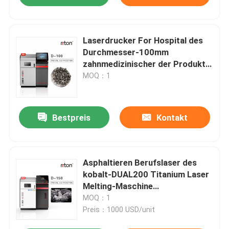
Laserdrucker For Hospital des
Durchmesser-100mm
zahnmedizinischer der Produkt-
3d
MOQ：1
Bestpreis
Kontakt
Asphaltieren Berufslaser des
kobalt-DUAL200 Titanium Laser
Melting-Maschine
Dia.150mm*100mm des
MOQ：1
Drucker-3D
Preis：1000 USD/unit