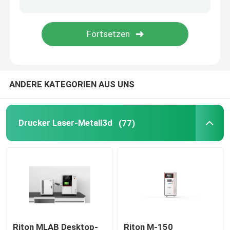
Drucker des Schmuck-3D
Drucker DLPs 3d
ANDERE KATEGORIEN AUS UNS
Harz-Drucker SLAs 3D
Laser-Sinternmaschine
Drucker Laser-Metall3d
(77)
Automobil-Drucker 3D
Titan-Drucker 3d
Digital CNC-Maschine
Riton MLAB Desktop-
Riton M-150