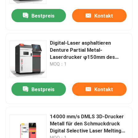
Bestpreis
Kontakt
Fabrik Tour
Qualitätskontrolle
Digital-Laser asphaltieren
Denture Partial Metal-
Kontakt
Laserdrucker φ150mm des
Drucker-3D
MOQ：1
Nachrichten
Bestpreis
Kontakt
Alle Fälle
Drucker Laser-Metall3d
14000 mm/s DMLS 3D-Drucker
Metall für den Schmuckdruck
Digital Selective Laser Melting
Zahnmedizinischer Drucker des Metall3d
Machine
MOQ：1