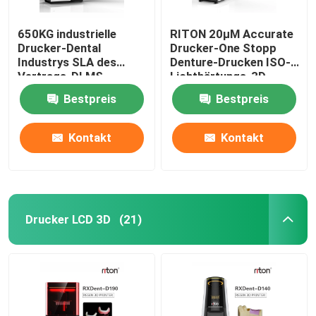
650KG industrielle
RITON 20μM Accurate
Drucker-Dental
Drucker-One Stopp
Industrys SLA des
Denture-Drucken ISO-
Vertrags-DLMS
Lichthärtungs-3D
3D Maschine
Bestpreis
Bestpreis
Kontakt
Kontakt
Drucker LCD 3D
(21)