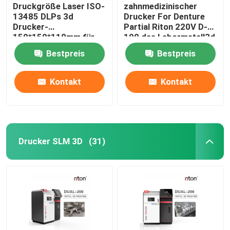
Druckgröße Laser ISO-
zahnmedizinischer
13485 DLPs 3d
Drucker For Denture
Drucker-
Partial Riton 220V D-
150*150*110mm für
100 des Labormetall3d
Zahnimplantat-Modelle
Bestpreis
Bestpreis
Kontakt
Kontakt
Drucker SLM 3D
(31)