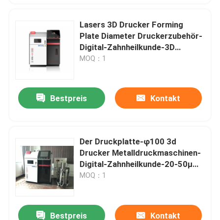
Lasers 3D Drucker Forming
Plate Diameter Druckerzubehör-
Digital-Zahnheilkunde-3D
150mm
MOQ：1
Bestpreis
Kontakt
Der Druckplatte-φ100 3d
Drucker Metalldruckmaschinen-
Digital-Zahnheilkunde-20-50μM
Dental 3d
MOQ：1
Bestpreis
Kontakt