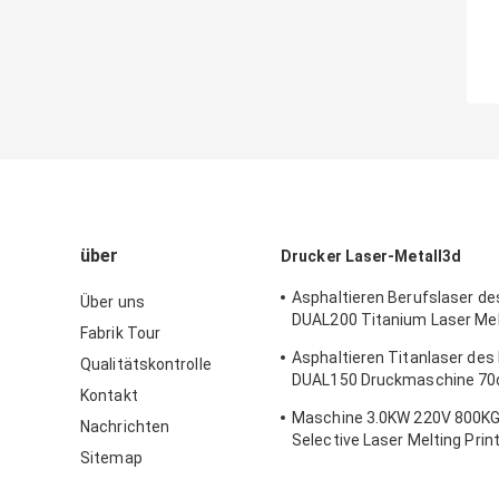
über
Drucker Laser-Metall3d
Asphaltieren Berufslaser de
Über uns
DUAL200 Titanium Laser Mel
Fabrik Tour
Maschine Dia.150mm*100m
Asphaltieren Titanlaser des 
Qualitätskontrolle
Drucker-3D
DUAL150 Druckmaschine 70
Kontakt
Chromium Alloys SLS des Dr
Maschine 3.0KW 220V 800K
Nachrichten
Selective Laser Melting Prin
Sitemap