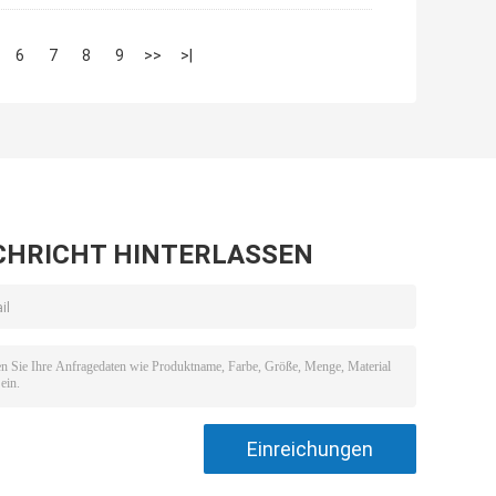
6
7
8
9
>>
>|
CHRICHT HINTERLASSEN