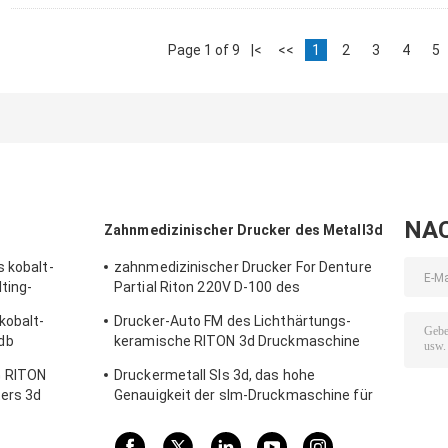
Page 1 of 9
|<
<<
1
2
3
4
5
NA
Zahnmedizinischer Drucker des Metall3d
s kobalt-
zahnmedizinischer Drucker For Denture
ting-
Partial Riton 220V D-100 des
m des
Labormetall3d
kobalt-
Drucker-Auto FM des Lichthärtungs-
db
keramische RITON 3d Druckmaschine
ucker-3D
zahnmedizinischen Metall3d Stumm-
G RITON
Druckermetall Sls 3d, das hohe
ters 3d
Genauigkeit der slm-Druckmaschine für
Zahnheilkunde schmilzt