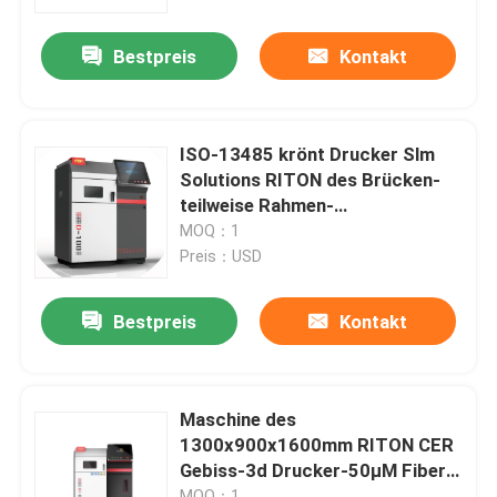
Bestpreis
Kontakt
Fabrik Tour
Qualitätskontrolle
ISO-13485 krönt Drucker Slm
Solutions RITON des Brücken-
Kontakt
teilweise Rahmen-
zahnmedizinischen Metall3d
MOQ：1
Preis：USD
Nachrichten
Bestpreis
Kontakt
Alle Fälle
Drucker Laser-Metall3d
Maschine des
1300x900x1600mm RITON CER
Gebiss-3d Drucker-50μM Fiber
Zahnmedizinischer Drucker des Metall3d
Laser Printing
MOQ：1