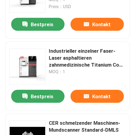
Preis：USD
Drucker SLM 3D
Bestpreis
Kontakt
Drucker DLMS 3D
Industrieller einzelner Faser-
Drucker LCD 3D
Laser asphaltieren
zahnmedizinische Titanium Cocr
Lazer-Druckmaschine des
MOQ：1
Lichtempfindliches Harz
Drucker-3d
3D Drucker Metal Powder
Bestpreis
Kontakt
Industrieller Drucker des Harz-3D
CER schmelzender Maschinen-
Mundscanner Standard-DMLS
Medizinischer Drucker 3D