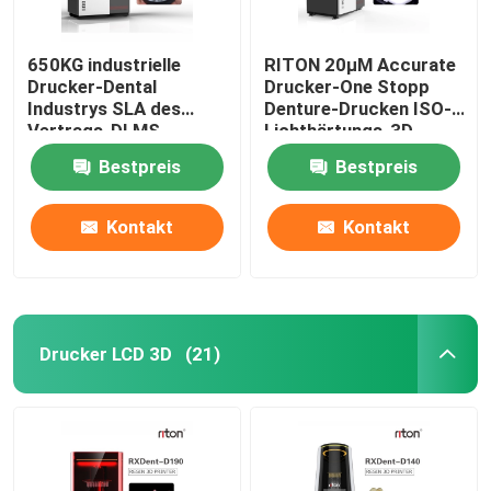
650KG industrielle
RITON 20μM Accurate
Drucker-Dental
Drucker-One Stopp
Industrys SLA des
Denture-Drucken ISO-
Vertrags-DLMS
Lichthärtungs-3D
3D Maschine
Bestpreis
Bestpreis
Kontakt
Kontakt
Drucker LCD 3D
(21)