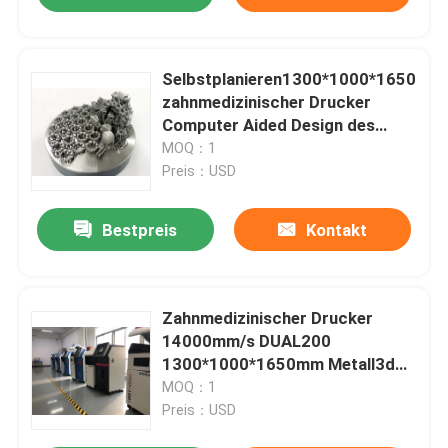
Selbstplanieren1300*1000*1650
zahnmedizinischer Drucker
Computer Aided Design des
Metall3d für Zahnarzt TITAN
MOQ：1
Preis：USD
Bestpreis
Kontakt
Zahnmedizinischer Drucker
14000mm/s DUAL200
1300*1000*1650mm Metall3d
für zahnmedizinische Industrie
MOQ：1
Preis：USD