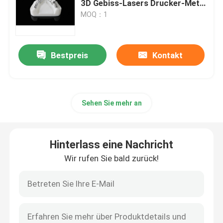
3D Gebiss-Lasers Drucker-Metal
Ritons Dual-200
MOQ：1
Drucker des Schmuck-3D
Bestpreis
Kontakt
Drucker DLPs 3d
Harz-Drucker SLAs 3D
Sehen Sie mehr an
Laser-Sinternmaschine
Hinterlass eine Nachricht
Automobil-Drucker 3D
Wir rufen Sie bald zurück!
Titan-Drucker 3d
Digital CNC-Maschine