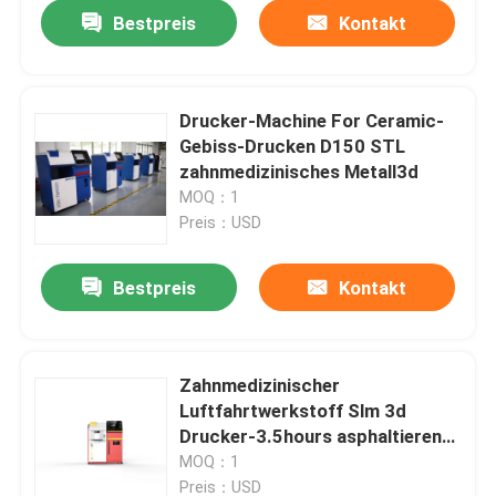
Bestpreis
Kontakt
Drucker-Machine For Ceramic-
Gebiss-Drucken D150 STL
zahnmedizinisches Metall3d
MOQ：1
Preis：USD
Bestpreis
Kontakt
Startseite
Zahnmedizinischer
Luftfahrtwerkstoff Slm 3d
Produkte
Drucker-3.5hours asphaltieren
Drucker RITON X 3d
MOQ：1
Über uns
Preis：USD