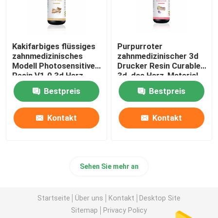
Kakifarbiges flüssiges
Purpurroter
zahnmedizinisches
zahnmedizinischer 3d
Modell Photosensitive
Drucker Resin Curable
Resin V1.0 3d Harz-
3d, das Harz-Material
Material druckend
druckt
Bestpreis
Bestpreis
Kontakt
Kontakt
Sehen Sie mehr an
Startseite
Über uns
Kontakt
Desktop Site
Sitemap
Privacy Policy