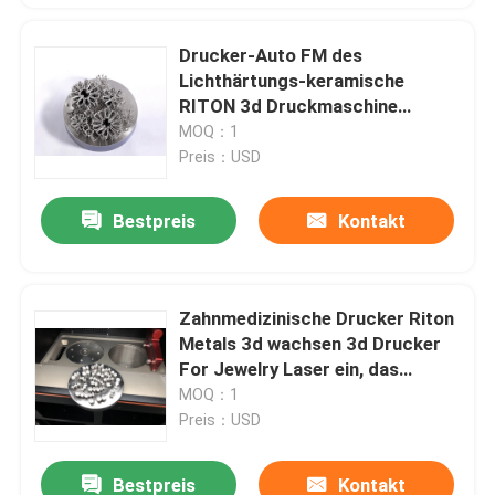
Drucker-Auto FM des
Lichthärtungs-keramische
RITON 3d Druckmaschine
zahnmedizinischen Metall3d
MOQ：1
Stumm-
Preis：USD
Bestpreis
Kontakt
Zahnmedizinische Drucker Riton
Metals 3d wachsen 3d Drucker
For Jewelry Laser ein, das
Dual150 sintert
MOQ：1
Preis：USD
Bestpreis
Kontakt