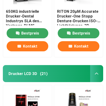
650KG industrielle
RITON 20μM Accurate
Drucker-Dental
Drucker-One Stopp
Industrys SLA des
Denture-Drucken ISO-
Vertrags-DLMS
Lichthärtungs-3D
3D Maschine
Bestpreis
Bestpreis
Kontakt
Kontakt
Drucker LCD 3D
(21)