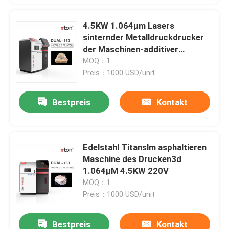
4.5KW 1.064μm Lasers
sinternder Metalldruckdrucker
der Maschinen-additiver
Herstellungs-3d
MOQ：1
Preis：1000 USD/unit
Bestpreis
Kontakt
Edelstahl Titanslm asphaltieren
Maschine des Drucken3d
1.064μM 4.5KW 220V
MOQ：1
Preis：1000 USD/unit
Bestpreis
Kontakt