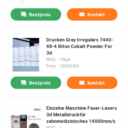
Bestpreis
Kontakt
Fabrik Tour
Qualitätskontrolle
Drucken Gray Irregulars 7440-
48-4 Riton Cobalt Powder For
Kontakt
3d
MOQ：10kgs
Preis：10USD/KG
Nachrichten
Bestpreis
Kontakt
Alle Fälle
Drucker Laser-Metall3d
Einzelne Maschine Faser-Lasers
3d Metalldruckfür
zahnmedizinisches 14000mm/s
Zahnmedizinischer Drucker des Metall3d
MOQ：1