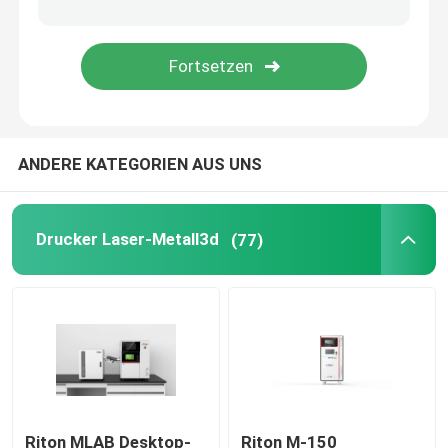
Drucker des Schmuck-3D
Drucker DLPs 3d
ANDERE KATEGORIEN AUS UNS
Harz-Drucker SLAs 3D
Laser-Sinternmaschine
Drucker Laser-Metall3d
(77)
Automobil-Drucker 3D
Titan-Drucker 3d
Digital CNC-Maschine
Riton MLAB Desktop-
Riton M-150