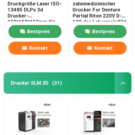
Druckgröße Laser ISO-
zahnmedizinischer
13485 DLPs 3d
Drucker For Denture
Drucker-
Partial Riton 220V D-
150*150*110mm für
100 des Labormetall3d
Zahnimplantat-Modelle
Bestpreis
Bestpreis
Kontakt
Kontakt
Drucker SLM 3D
(31)