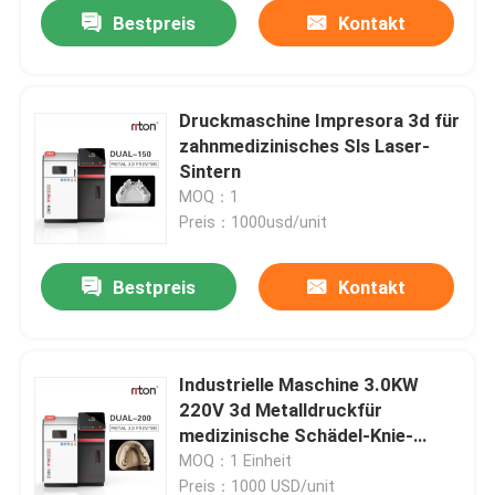
Bestpreis
Kontakt
Druckmaschine Impresora 3d für
zahnmedizinisches Sls Laser-
Sintern
MOQ：1
Preis：1000usd/unit
Bestpreis
Kontakt
Startseite
Industrielle Maschine 3.0KW
220V 3d Metalldruckfür
Produkte
medizinische Schädel-Knie-
Knochen RITON
MOQ：1 Einheit
Über uns
Preis：1000 USD/unit