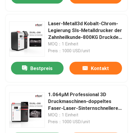
Laser-Metall3d Kobalt-Chrom-
Legierung Sls-Metalldrucker der
Zahnheilkunde-800KG Druckder
maschinen-3.0KW
MOQ：1 Einheit
Preis：1000 USD/unit
Bestpreis
Kontakt
1.064μM Professional 3D
Druckmaschinen-doppeltes
Faser-Laser-Sinternschnellere
Geschwindigkeit
MOQ：1 Einheit
Preis：1000 USD/unit