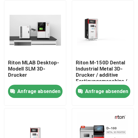
Riton MLAB Desktop-
Riton M-150D Dental
Modell SLM 3D-
Industrial Metal 3D-
Drucker
Drucker / additive
Fertigungsmaschine /
medizinische SLM-
Anfrage absenden
Anfrage absenden
Laser-
Startseite
Schmelzmaschine /
CNC-
Metallverarbeitungsmasch
Produkte
Über uns