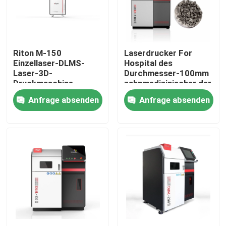
Fabrik Tour
Riton M-150
Laserdrucker For
Qualitätskontrolle
Einzellaser-DLMS-
Hospital des
Laser-3D-
Durchmesser-100mm
Druckmaschine
zahnmedizinischer der
Kontakt
Produkt-3d
Anfrage absenden
Anfrage absenden
Nachrichten
Alle Fälle
Drucker Laser-Metall3d
Zahnmedizinischer Drucker des Metall3d