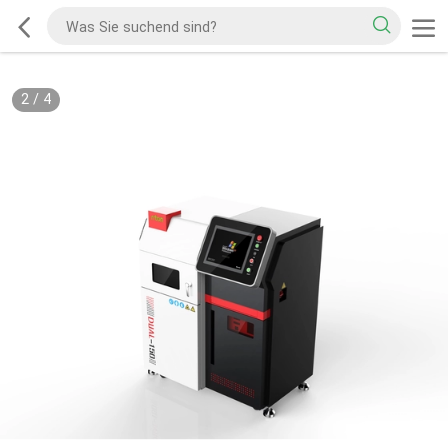
2
/
4